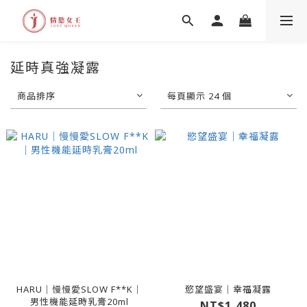
延時真強凝露
商品排序
每頁顯示 24 個
HARU｜慢慢愛SLOW F**K｜
慾望盛宴｜幸福凝露
男性機能延時乳膏20ml
NT$1,480