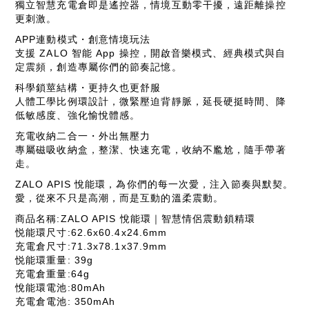
獨立智慧充電倉即是遙控器，情境互動零干擾，遠距離操控
更刺激。
APP連動模式・創意情境玩法
支援 ZALO 智能 App 操控，開啟音樂模式、經典模式與自
定震頻，創造專屬你們的節奏記憶。
科學鎖莖結構・更持久也更舒服
人體工學比例環設計，微緊壓迫背靜脈，延長硬挺時間、降
低敏感度、強化愉悅體感。
充電收納二合一・外出無壓力
專屬磁吸收納盒，整潔、快速充電，收納不尷尬，隨手帶著
走。
ZALO APIS 悅能環，為你們的每一次愛，注入節奏與默契。
愛，從來不只是高潮，而是互動的溫柔震動。
商品名稱:ZALO APIS 悅能環｜智慧情侶震動鎖精環
悦能環尺寸:62.6x60.4x24.6mm
充電倉尺寸:71.3x78.1x37.9mm
悦能環重量: 39g
充電倉重量:64g
悅能環電池:80mAh
充電倉電池: 350mAh