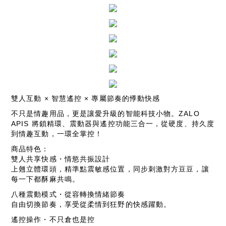
雙人互動 × 智慧遙控 × 專屬節奏的悸動快感
不只是情趣用品，更是讓愛升級的智能科技小物。ZALO
APIS 將鎖精環、震動器與遙控功能三合一，從硬度、持久度
到情趣互動，一環全掌控！
商品特色：
雙人共享快感・情慾共振設計
上翹立體環頭，精準點震敏感位置，同步刺激對方豆豆，讓
每一下都酥麻共鳴。
八種震動模式・從容轉換情緒節奏
自由切換節奏，享受從柔情到狂野的快感躍動。
遙控操作・不只倉也是控