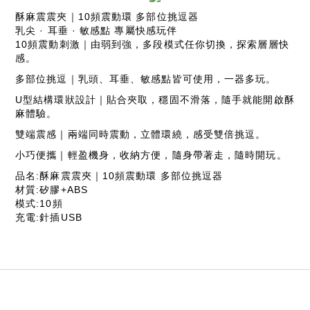
酥麻震震夾｜10頻震動環 多部位挑逗器
乳尖 · 耳垂 · 敏感點 專屬快感玩伴
10頻震動刺激｜由弱到強，多段模式任你切換，探索層層快
感。
多部位挑逗｜乳頭、耳垂、敏感點皆可使用，一器多玩。
U型結構環狀設計｜貼合夾取，穩固不滑落，隨手就能開啟酥
麻體驗。
雙端震感｜兩端同時震動，立體環繞，感受雙倍挑逗。
小巧便攜｜輕盈機身，收納方便，隨身帶著走，隨時開玩。
品名:酥麻震震夾｜10頻震動環 多部位挑逗器
材質:矽膠+ABS
模式:10頻
充電:針插USB