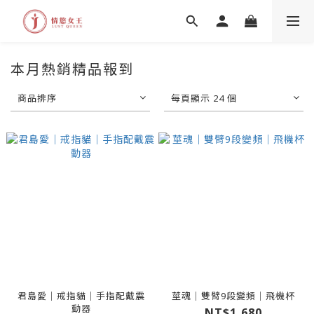
本月熱銷精品報到
商品排序
每頁顯示 24 個
君島愛｜戒指貓｜手指配戴震
莖魂｜雙臂9段變頻｜飛機杯
動器
NT$1,680