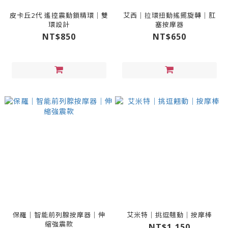
皮卡丘2代 遙控震動鎖精環｜雙
艾西｜拉環扭動搖擺旋轉｜肛
環設計
塞按摩器
NT$850
NT$650
保羅｜智能前列腺按摩器｜伸
艾米特｜挑逗翹動｜按摩棒
縮強震款
NT$1,150