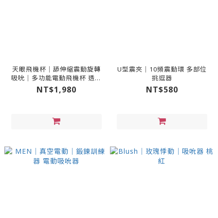
天眼飛機杯｜舔伸縮震動旋轉
U型震夾｜10頻震動環 多部位
吸吮｜多功能電動飛機杯 透黑
挑逗器
色
NT$1,980
NT$580