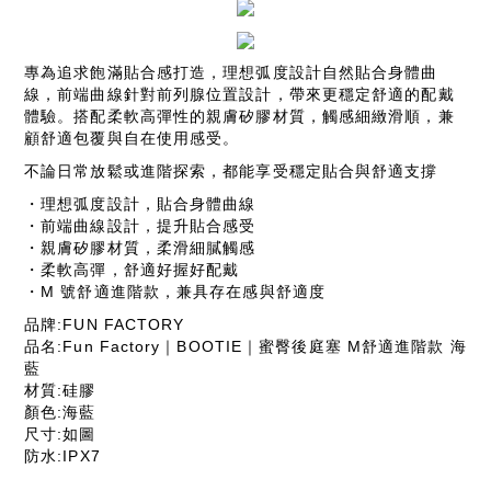
專為追求飽滿貼合感打造，理想弧度設計自然貼合身體曲
線，前端曲線針對前列腺位置設計，帶來更穩定舒適的配戴
體驗。搭配柔軟高彈性的親膚矽膠材質，觸感細緻滑順，兼
顧舒適包覆與自在使用感受。
不論日常放鬆或進階探索，都能享受穩定貼合與舒適支撐
・理想弧度設計，貼合身體曲線
・前端曲線設計，提升貼合感受
・親膚矽膠材質，柔滑細膩觸感
・柔軟高彈，舒適好握好配戴
・M 號舒適進階款，兼具存在感與舒適度
品牌:FUN FACTORY
品名:Fun Factory｜BOOTIE｜蜜臀後庭塞 M舒適進階款 海
藍
材質:硅膠
顏色:海藍
尺寸:如圖
防水:IPX7