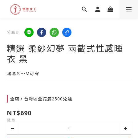
分享到
精選 柔紗幻夢 兩截式性感睡
衣 黑
均碼Ｓ～Ｍ可穿
全店，台灣區全館滿2500免運
NT$690
數量